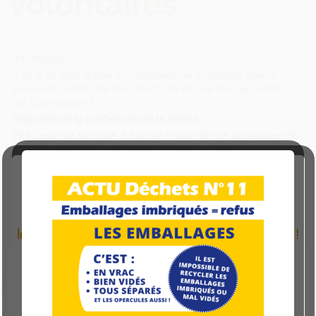
volontaires
Posté par
Sabine LECOEUR
| Le
7 février 2020
| Dans
actualités
Information :
« Ai-je le droit d’aller au container de tri sélectif situé à
plusieurs mètres de mon domicile et que dois-je cocher
sur l’attestation ? »
Réponse de la préfecture de la Sarthe :
OUI, cela est autorisé. Il faut se munir de son attestation de
déplacement dérogatoire en cochant la case
« déplacement pour effectuer des achats de premières
nécessités »
ATTENTION :
A compter du lundi 15 juin
les horaires de la période jaune s’appliquent !
Ce site utilise des cookies pour améliorer votre
expérience. Vous pouvez vous modifier cela si vous le
souhaitez.