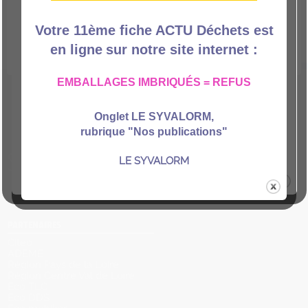
Je refuse
J'accepte
Réglage cookies
Votre 11ème fiche ACTU Déchets est
Si vous refusez, le site ne sera pas en mesure
en ligne
sur notre site
internet :
d'enregistrer vos choix concernant le RGPD.
EMBALLAGES IMBRIQUÉS = REFUS
Grille des horaires
ICI
Onglet LE SYVALORM,
rubrique "Nos publications"
LE SYVALORM
LE SYVALORM
PARTENAIRES
Citéo
ADEME
Région Pays de la Loire
Région Centre Val de Loire
Eco TLC
Eco DDS