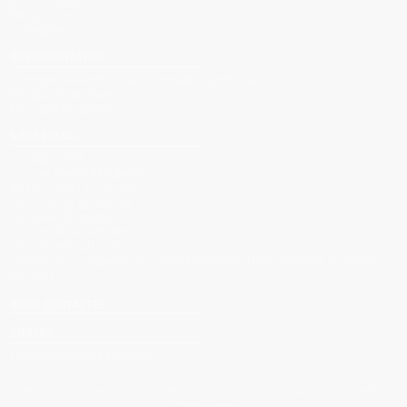
Eco mobilier
Récyclum
Corépile
DOCUMENTATION
Comptes-rendus des Conseils syndicaux
Rapports annuels
Nos publications
SIÈGE SOCIAL
SYVALORM
11, rue Henri Maubert
72120 SAINT-CALAIS
Tel. : 02 43 35 86 05
Accueil du public :
Du lundi au vendredi
9h-12h et 14h-17h
Vacances scolaires : accueil physique uniquement le matin
9h-12h
NOUS CONTACTER
ANNEXE
Définitivement fermée
Mentions légales
-
Plan du site
-
Syvalorm
Copyright © 2026 -
Création