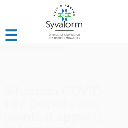
☰
Situation COVID-
19/ Dépôts aux
points d’apports