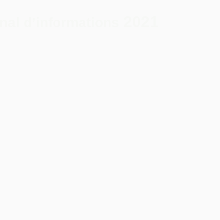
2021
nal d’inform
atio
ns