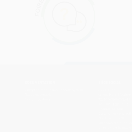
DOCUMENTATION
SIÈGE SOCIAL
Comptes-rendus des Conseils syndicaux
SYVALORM
Rapports annuels
11, rue Henri Maubert
Nos publications
72120 SAINT-CALAIS
Tel. : 02 43 35 86 05
Accueil du public :
Du lundi au vendredi
9h-12h et 14h-17h
Vacances scolaires : 
uniquement le matin 