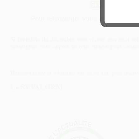
Si votre commun
Pour télécharger votre calendrier de
Si toutefois fin décembre vous n’avez pas reçu vo
renseignez-vous auprès de votre mairie pour connaî
Bonne lecture et à bientôt sur notre site pour encor
Le SYVALORM