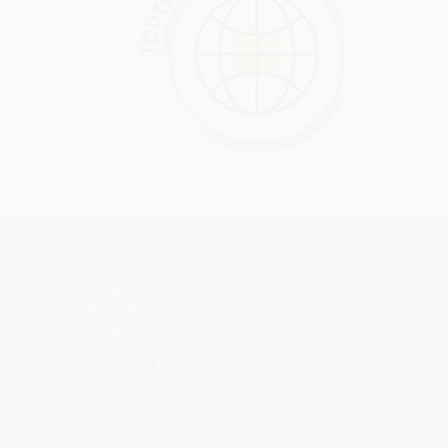
PARTENAIRES
Citéo
ADEME
Région Pays de la Loire
Région Centre Val de Loire
Eco TLC
Eco DDS
Eco mobilier
Récyclum
Corépile