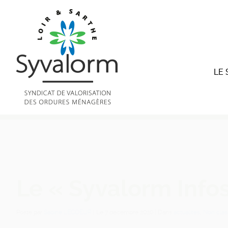
LE
Le « Syvalorm Infos
Posté par
Sabine LECOEUR
| Le
7 décembre 2020
| Dans
actualités
,
Non clas