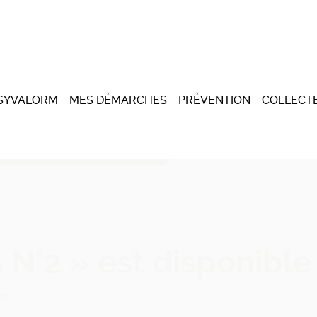
 SYVALORM
MES DÉMARCHES
PRÉVENTION
COLLECTE
 N°2 » est disponible
sé