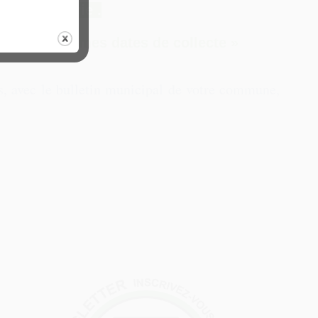
tion en mairie .
s collectez »mes dates de collecte »
es, avec le bulletin municipal de votre commune,