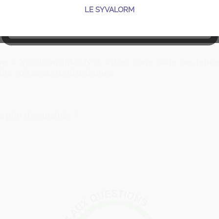
e ne l’a pas distribuée,
elle est à votre disposi
LE SYVALORM
LE SYVALORM
 collectes,
suivez ce lien
: onglet « Je trie, vou
tre « Syvalorm Infos N°2 » dans votre boîte aux lettr
tre son mode de distribution.
e plus d’actualités !