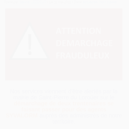
Posté par
Sabine LECOEUR
| Le
31 mai 2021
| Dans
actualités
,
Non classé
Nos services viennent d’être alertés par la
mairie de Saint-Pierre du Loroüer sur le
démarchage de deux trentenaires se
faisant passer pour des agents
SYVALORM
auprès des administrés de notre
territoire.