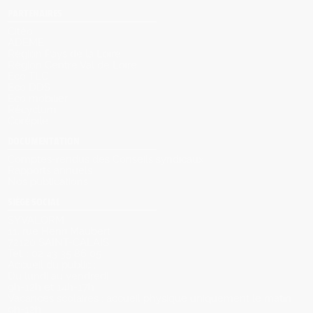
PARTENAIRES
Citéo
ADEME
Région Pays de la Loire
Région Centre Val de Loire
Eco TLC
Eco DDS
Eco mobilier
Récyclum
Corépile
DOCUMENTATION
Comptes-rendus des Conseils syndicaux
Rapports annuels
Nos publications
SIÈGE SOCIAL
SYVALORM
11, rue Henri Maubert
72120 SAINT-CALAIS
Tel. : 02 43 35 86 05
Accueil du public :
Du lundi au vendredi
9h-12h et 14h-17h
Vacances scolaires : accueil physique uniquement le matin
9h-12h