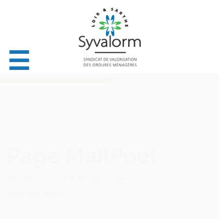
☰
Page MailPoet
Posté par
admin
| Le
30 septembre 2019
| Dans
[mailpoet_page]