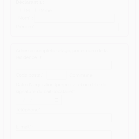
Déclarant 1 :
M.
Mme
Nom* :
Prénom* :
Adresse complète (étage, porte, nom de la
résidence...)* :
Code postal* :
Commune :
Date d'acquisition (propriétaire) ou date de
signature du bail (locataire)* :
Téléphone* :
E-mail* :