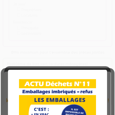
Je suis* :
Propriétaire
Locataire
Résidence* :
Principale
Secondaire
8Mo maximum pour l'ensemble des pièces jointes
Problème de bac vert (ordures ménagères) :
Bac volé
Bac cassé
ATTENTION :
A compter du lundi 15 juin
Autres informations/ Informations complémentaires :
les horaires de la période jaune s’appliquent !
Ce site utilise des cookies pour améliorer votre