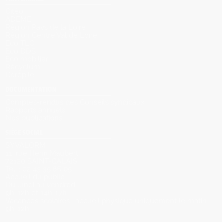
Citéo
ADEME
Région Pays de la Loire
Région Centre Val de Loire
Eco TLC
Eco DDS
Eco mobilier
Récyclum
Corépile
DOCUMENTATION
Comptes-rendus des Conseils syndicaux
Rapports annuels
Nos publications
SIÈGE SOCIAL
SYVALORM
11, rue Henri Maubert
72120 SAINT-CALAIS
Tel. : 02 43 35 86 05
Accueil du public :
Du lundi au vendredi
9h-12h et 14h-17h
Vacances scolaires : accueil physique uniquement le matin
9h-12h