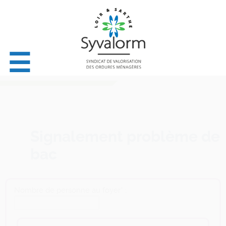
☰
Signalement problème de
bac
Nombre de personne au foyer* :